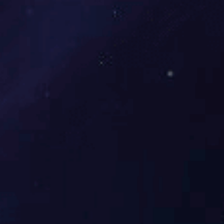
人力资源
人才理念
招聘信息
联系我们
在线留言
联系方式