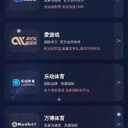
在线留言
其他
所属分类
返回列表

新闻资讯
1
公司新闻
行业动态
人力资源
人才理念
招聘信息
联系我们