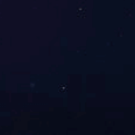
电话: 0513-
85928789
分享
资质荣誉
产品描述
参数
本公司生产的单轨吊为移式、带有两台起升装置的单梁船
用起重设备。采用电机来驱动，动作灵活、安全、可靠，安装