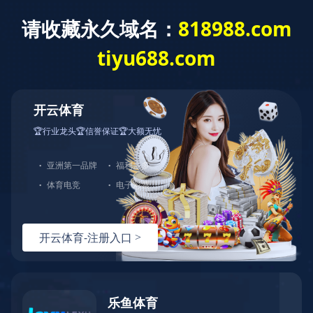
邮箱登录
丨 后台管理
English
舱室机械
甲板机械
中文版
网站首页
其他

kaiyun.com

Your location:
首页
公司简介
/
产品中心
/
资质荣誉
甲板机械
/
单轨吊
企业文化
浏览量: