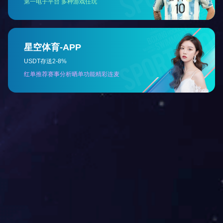
企业文化
研究中心
舱室机械
生产设备
厂容厂貌
组织机构
甲板机械
产品展示

舱室机械
甲板机械
其他
其他
新闻资讯

新闻资讯
公司新闻
行业动态
公司新闻
人力资源

人才理念
行业动态
招聘信息