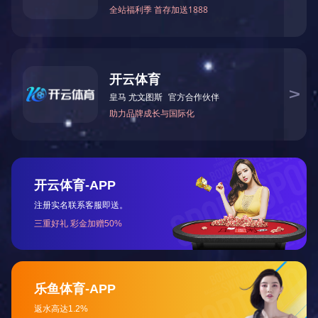
开云（中国）Kaiyun·官方网站成立于1990年，2001年改制后
在线留言
迁址南通经济技术开发区。属中国船舶工业联营成员单位，中
国船舶工业行业会员单位，为国内船用甲板及舱室机械系列产
品的主要生产厂家。
联系方式
2021-12-28
开云（中国）Kaiyun·官方网站雁荡山三日游
网站首页
一年之际在于春，为丰富职工的文化生活，营造和谐向上的团
队氛围，迎着初晨的朝阳，伴着和煦的春风，开云（中国）
Kaiyun·官方网站工会组织全体员工踏上了“雁荡山三日游”的
kaiyun.com
旅途， 通过此次活动，加强了员工之间的沟通交流，丰富了
员工精神文化生活，激发了员工的工作热情，增强了企业凝聚
力和向心力。
公司简介
2019-05-31
造船工艺：推进机具的革新 航海罗盘的运用
资质荣誉