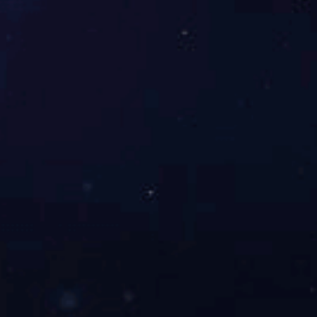
联系我们

人力资源
在线留言
联系方式
© 2021 开云（中国）Kaiyun·官方网站
人才理念
苏ICP备05022851号
技术支持：
中企动力
南通
招聘信息
与我们合作
乐鱼在线登录官网
|
leyu.乐鱼
|
开云官方网页版
|
星空在线
|
星
空·官方端在线登入
|
星空app登录入口
|
leyu.com
|
leyu·乐鱼(中
国)体育官方网站
|
云开体育
|
联系我们
在线留言
联系方式