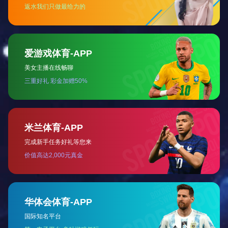
企业文化
研究中心
生产设备
厂容厂貌
组织机构
产品展示