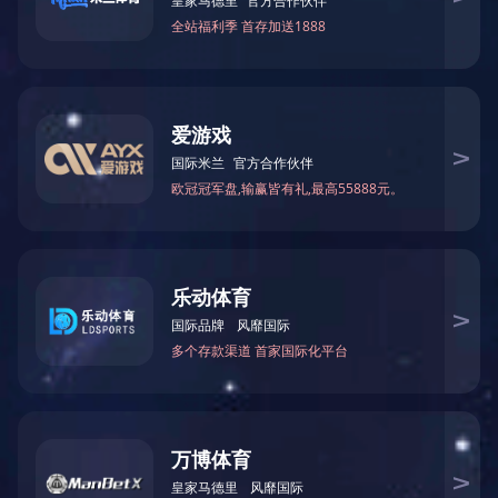
朝阳，伴着和煦的春风，开云（中国）
其他
Kaiyun·官方网站工会组织全体员工踏上了“雁
荡山三日游”的旅途。
新闻资讯
通过此次活动，加强了员工之间的沟通交
公司新闻
流，丰富了员工精神文化生活，激发了员工
的工作热情，增强了企业凝聚力和向心力。
行业动态
人力资源
人才理念
招聘信息
联系我们