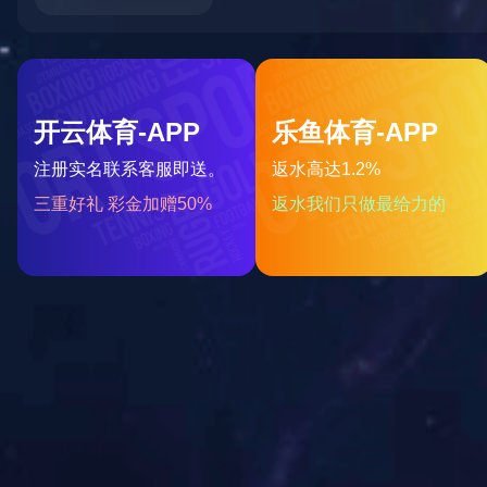
舱室机械
甲板机械
其他
新闻资讯
公司新闻
行业动态
人力资源
人才理念
招聘信息
联系我们
在线留言
联系方式