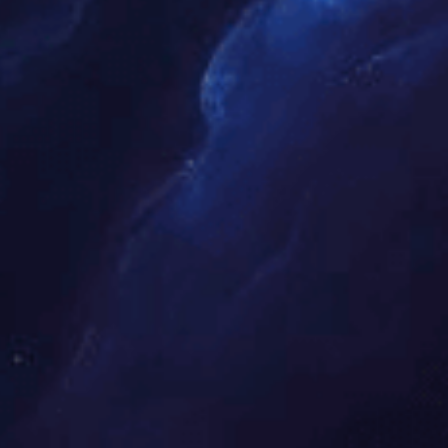
动
相关新闻
年改制后迁址南通经济技术开发区。属中国船舶工业联营成员单位，
围，迎着初晨的朝阳，伴着和煦的春风，开云（中国）Kaiyu
工精神文化生活，激发了员工的工作热情，增强了企业凝聚力和