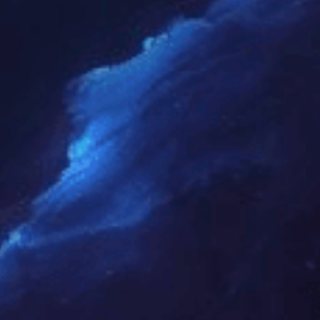
得批书。
得批书。