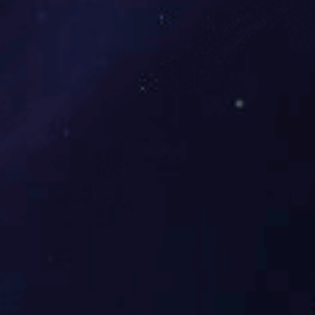
披水板这三项发明使西方造船与航海界长期为之倾倒。
湖三日游
员工的业余文化生活，开云（中国）Kaiyun·官方网站工会
交流，增强了员工的凝聚力和向心力，是一次愉悦身心和情感升