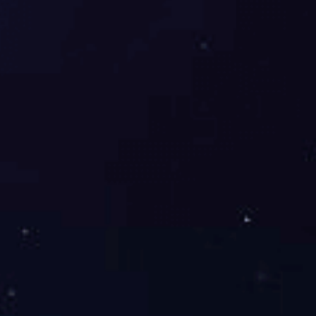
组织全体员工开展了”横店、南湖三日游“活动，通过此次活动，
华的双赢活动。