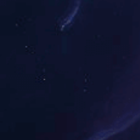
电话: 0513-85928789

搜索


语言选择
English
中文版
新闻动态
NEWS
公司新闻
行业动态


Your location:
首页