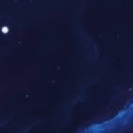
得批书。
Ⅰ、Ⅱ级压力容器工厂认可复证，取
Ⅰ、Ⅱ级压力容器工厂认可复证，取
，取得批书。
动