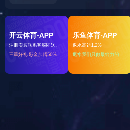
舱室机械
甲板机械
其他
新闻资讯
公司新闻
行业动态
人力资源
人才理念
招聘信息
联系我们
在线留言
联系方式