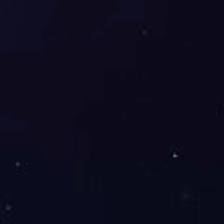
中国船舶工业行业会员单位，为国内船用甲板及舱室机械系列产品的
n·官方网站工会组织全体员工踏上了“雁荡山三日游”的旅