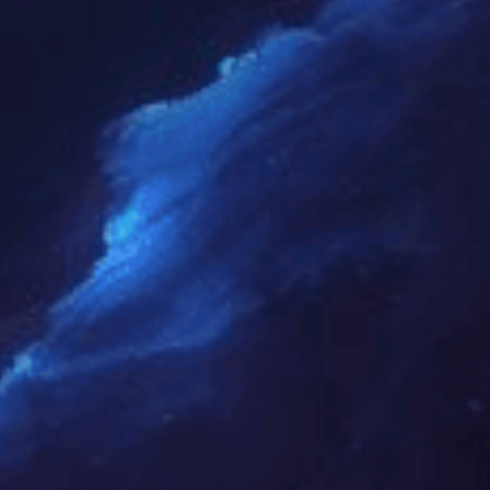
良好行为企业评价小组现场审核，市质量强市工作领导小组同意，
期为三年。